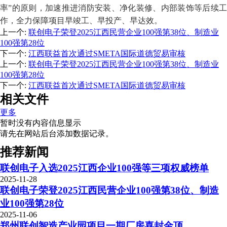
率”的原则，加速推进消防安装、净化装修、内部装饰等后续工
作，全力保障项目早竣工、早投产、早达效。
上一个
:
联创电子荣登2025江西民营企业100强第38位、制造业
100强第28位
下一个
:
江西联益首次通过SMETA国际道德贸易审核
上一个
:
联创电子荣登2025江西民营企业100强第38位、制造业
100强第28位
下一个
:
江西联益首次通过SMETA国际道德贸易审核
相关文件
更多
暂时没有内容信息显示
请先在网站后台添加数据记录。
推荐新闻
联创电子入选2025江西企业100强等三项权威榜单
2025-11-28
联创电子荣登2025江西民营企业100强第38位、制造
业100强第28位
2025-11-06
郑州联创智造产业园项目一期厂房喜封金顶